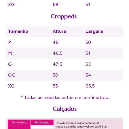
XG
68
51
Croppeds
Tamanho
Altura
Largura
P
46
50
M
46,5
51
G
47,5
53
GG
50
54
XG
55
65,5
* Todas as medidas estão em centímetros.
Calçados