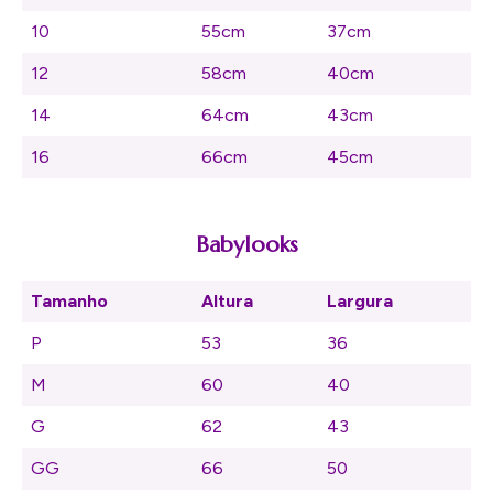
10
55cm
37cm
12
58cm
40cm
14
64cm
43cm
16
66cm
45cm
Babylooks
Tamanho
Altura
Largura
P
53
36
M
60
40
G
62
43
GG
66
50