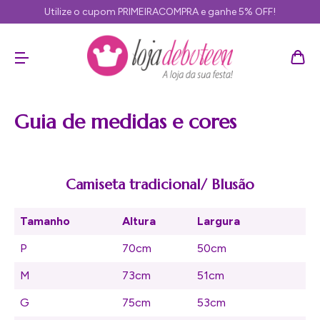
Utilize o cupom PRIMEIRACOMPRA e ganhe 5% OFF!
Guia de medidas e cores
Camiseta tradicional/ Blusão
Tamanho
Altura
Largura
P
70cm
50cm
M
73cm
51cm
G
75cm
53cm