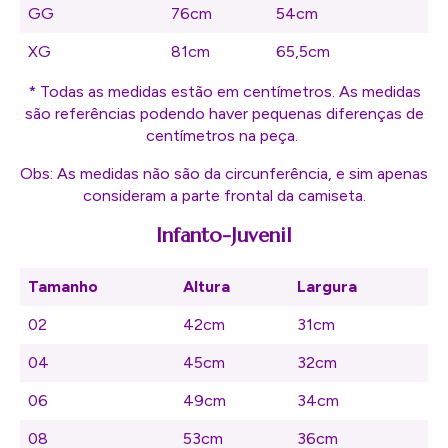
GG
76cm
54cm
XG
81cm
65,5cm
* Todas as medidas estão em centímetros. As medidas
são referências podendo haver pequenas diferenças de
centímetros na peça.
Obs: As medidas não são da circunferência, e sim apenas
consideram a parte frontal da camiseta.
Infanto-Juvenil
Tamanho
Altura
Largura
02
42cm
31cm
04
45cm
32cm
06
49cm
34cm
08
53cm
36cm