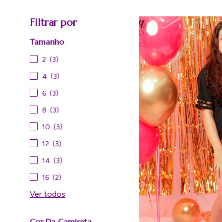
Filtrar por
Tamanho
2
(3)
4
(3)
6
(3)
8
(3)
10
(3)
12
(3)
14
(3)
16
(2)
Ver todos
Cor Da Camiseta