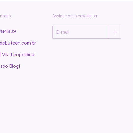
ontato
Assine nossa newsletter
284839
debuteen.com.br
| Vila Leopoldina
osso Blog!