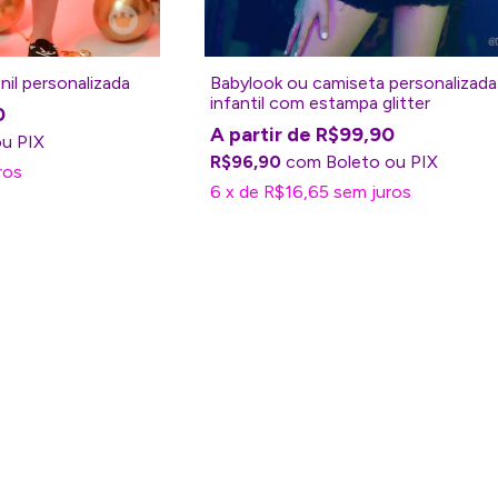
nil personalizada
Babylook ou camiseta personalizada
infantil com estampa glitter
0
R$99,90
R$96,90
com
Boleto
ros
6
x
de
R$16,65
sem juros