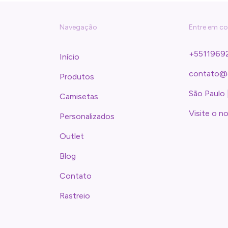
Navegação
Entre em c
+5511969
Início
contato@
Produtos
São Paulo 
Camisetas
Visite o n
Personalizados
Outlet
Blog
Contato
Rastreio