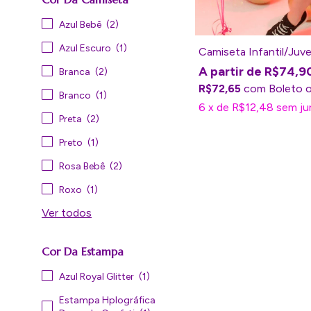
Azul Bebê
(2)
Azul Escuro
(1)
Camiseta Infantil/Juve
R$74,9
Branca
(2)
R$72,65
com
Boleto
Branco
(1)
6
x
de
R$12,48
sem ju
Preta
(2)
Preto
(1)
Rosa Bebê
(2)
Roxo
(1)
Ver todos
Cor Da Estampa
Azul Royal Glitter
(1)
Estampa Hplográfica