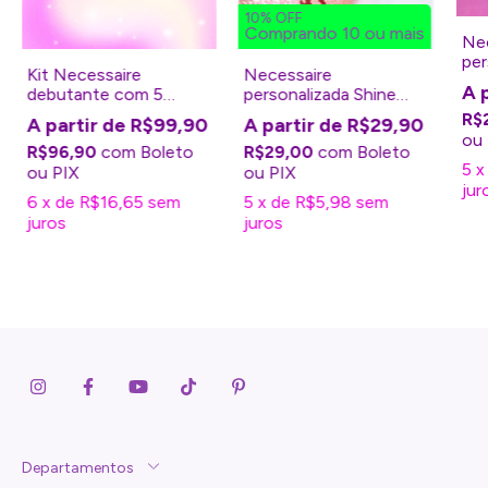
10% OFF
Comprando 10 ou mais
Nec
per
Kit Necessaire
Necessaire
lem
debutante com 5
personalizada Shine
Mad
unidades
para maquiagem -
R$
R$99,90
R$29,90
Lembrancinha 15 anos
R$96,90
com
Boleto
R$29,00
com
Boleto
5
jur
6
x
de
R$16,65
sem
5
x
de
R$5,98
sem
juros
juros
Departamentos