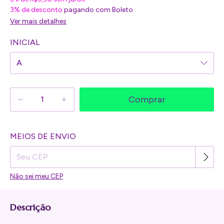
3% de desconto
pagando com Boleto
Ver mais detalhes
INICIAL
Alterar CEP
MEIOS DE ENVIO
Entregas para o CEP:
Não sei meu CEP
Descrição