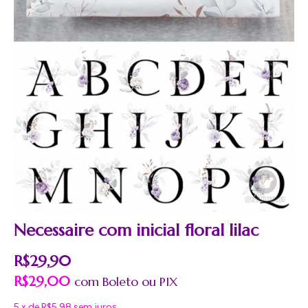
Necessaire com inicial floral lilac
R$29,90
R$29,00
com
Boleto
5
x
de
R$5,98
sem juros