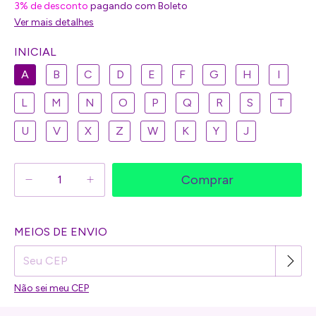
3% de desconto
pagando com Boleto
Ver mais detalhes
INICIAL
A
B
C
D
E
F
G
H
I
L
M
N
O
P
Q
R
S
T
U
V
X
Z
W
K
Y
J
Alterar CEP
MEIOS DE ENVIO
Entregas para o CEP:
Não sei meu CEP