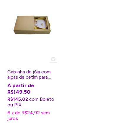
Caixinha de jóia com
alças de cetim para
lembrancinha - 5
unidades
R$149,50
R$145,02
com
Boleto
6
x
de
R$24,92
sem
juros