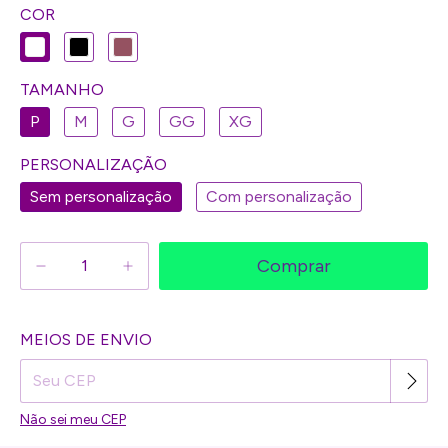
COR
TAMANHO
P
M
G
GG
XG
PERSONALIZAÇÃO
Sem personalização
Com personalização
Alterar CEP
MEIOS DE ENVIO
Entregas para o CEP:
Não sei meu CEP