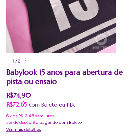
1
/
2
Babylook 15 anos para abertura de
pista ou ensaio
R$74,90
R$72,65
com
Boleto
6
x
de
R$12,48
sem juros
3% de desconto
pagando com Boleto
Ver mais detalhes