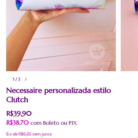
1
/
3
Necessaire personalizada estilo
Clutch
R$39,90
R$38,70
com
Boleto
6
x
de
R$6,65
sem juros