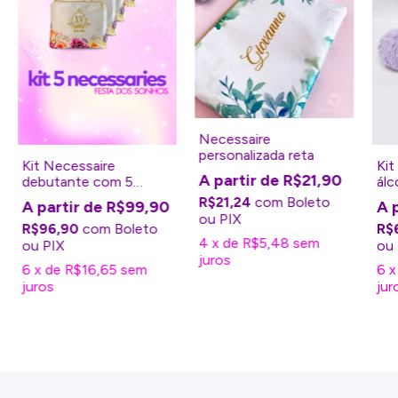
Necessaire
personalizada reta
Kit Necessaire
Kit
R$21,90
debutante com 5
álc
unidades
per
R$21,24
com
Boleto
R$99,90
R$96,90
com
Boleto
R$
4
x
de
R$5,48
sem
juros
6
x
de
R$16,65
sem
6
juros
jur