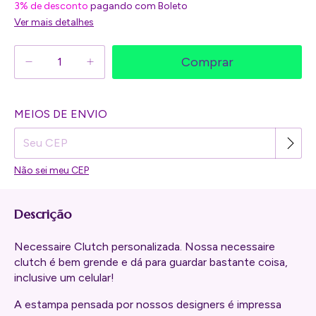
3% de desconto
pagando com Boleto
Ver mais detalhes
Alterar CEP
MEIOS DE ENVIO
Entregas para o CEP:
Não sei meu CEP
Descrição
Necessaire Clutch personalizada. Nossa necessaire
clutch é bem grende e dá para guardar bastante coisa,
inclusive um celular!
A estampa pensada por nossos designers é impressa